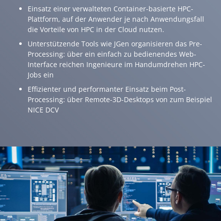
Einsatz einer verwalteten Container-basierte HPC-
Plattform, auf der Anwender je nach Anwendungsfall
die Vorteile von HPC in der Cloud nutzen.
Unterstützende Tools wie JGen organisieren das Pre-
Processing: über ein einfach zu bedienendes Web-
Interface reichen Ingenieure im Handumdrehen HPC-
Jobs ein
Effizienter und performanter Einsatz beim Post-
Processing: über Remote-3D-Desktops von zum Beispiel
NICE DCV