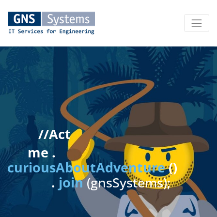
//Act
me
.
curiousAboutAdventure
()
.
join
(gnsSystems);