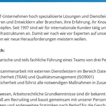
IT-Unternehmen hoch spezialisierte Lösungen und Dienstleist
en und Entwicklern aller Branchen, ihre Erfahrung, ihr Kno
fen. Seit 1997 sind wir für internationale Kunden tätig 
astrukturen an. Damit wir nach wie vor Experten auf unsere
en wir neue Herausforderungen meistern wollen.
ch:
ische und teils fachliche Führung eines Teams von drei P
sammenarbeit mit externen Dienstleistern im Bereich Dat
erheit (TISAX) und Qualitätsmanagement (ISO9001)
ssicherheit und führst alle notwendigen Maßnahmen in Zu
lwesen, Arbeitsrechtliche Grundkenntnisse sind dir bekan
ß am Recruiting und baust gemeinsam mit unserer Persona
en und anderweitige Statistiken nach Bedarf für die Gesch